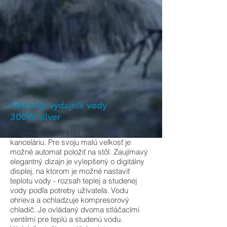
Filtračný výdajník vody
300W silver
Stolový výdajník Mini je vhodný pre každú
kanceláriu. Pre svoju malú veľkosť je
možné automat položiť na stôl. Zaujímavý
elegantný dizajn je vylepšený o digitálny
displej, na ktorom je možné nastaviť
teplotu vody - rozsah teplej a studenej
vody podľa potreby užívateľa. Vodu
ohrieva a ochladzuje kompresorový
chladič. Je ovládaný dvoma stláčacími
ventilmi pre teplú a studenú vodu.