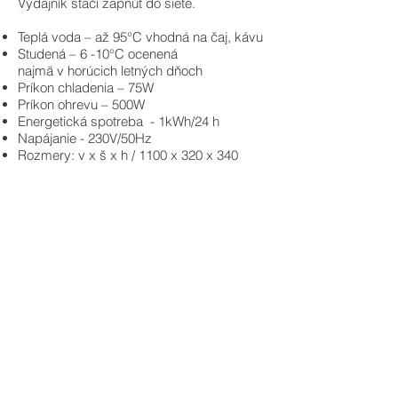
Výdajník stačí zapnúť do siete.
Teplá voda – až 95°C vhodná na čaj, kávu
Studená – 6 -10°C ocenená
najmä v horúcich letných dňoch
Príkon chladenia – 75W
Príkon ohrevu – 500W
Energetická spotreba - 1kWh/24 h
Napájanie - 230V/50Hz
Rozmery: v x š x h / 1100 x 320 x 340